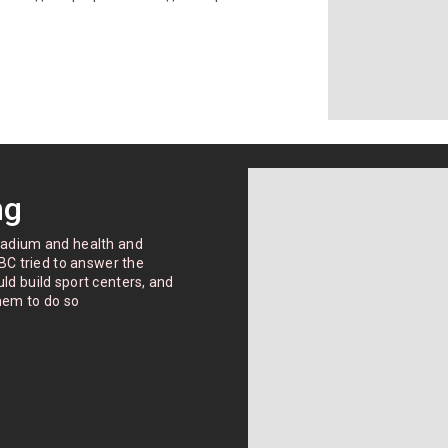
ng
stadium and health and
SBС tried to answer the
ld build sport centers, and
hem to do so