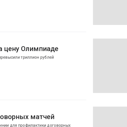
а цену Олимпиаде
превысили триллион рублей
говорных матчей
инии для профилактики договорных