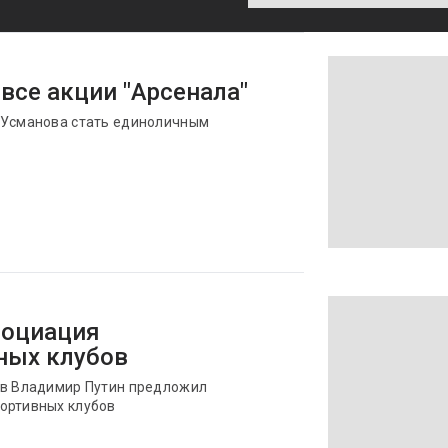
все акции "Арсенала"
 Усманова стать единоличным
социация
ных клубов
ов Владимир Путин предложил
ортивных клубов