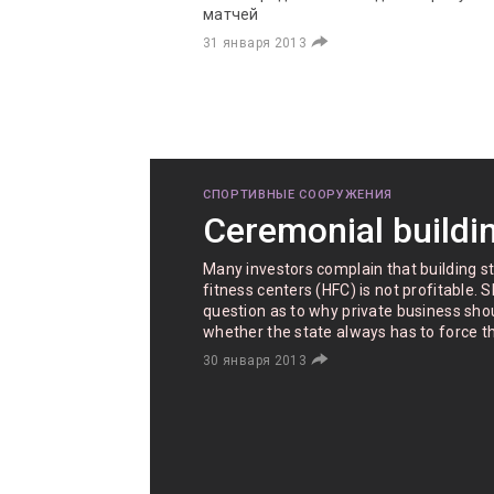
матчей
31 января 2013
СПОРТИВНЫЕ СООРУЖЕНИЯ
Ceremonial buildi
Many investors complain that building 
fitness centers (HFC) is not profitable. 
question as to why private business shou
whether the state always has to force t
30 января 2013