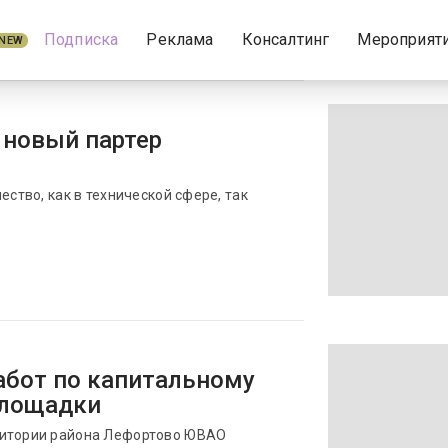
Подписка
Реклама
Консалтинг
Мероприят
NEW
 новый партер
ество, как в технической сфере, так
абот по капитальному
площадки
ритории района Лефортово ЮВАО