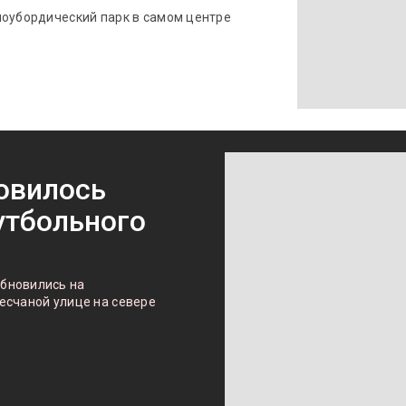
ноубордический парк в самом центре
овилось
утбольного
бновились на
есчаной улице на севере