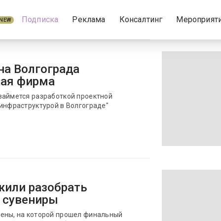
Подписка
Реклама
Консалтинг
Мероприят
NEW
на Волгограда
кая фирма
займется разработкой проектной
 инфраструктурой в Волгограде"
или разобрать
 сувениры
рены, на которой прошел финальный