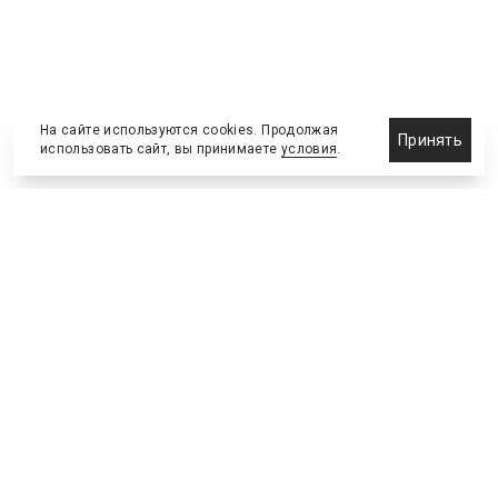
На сайте используются cookies. Продолжая
Принять
использовать сайт, вы принимаете
условия
.
Назначения и отставки
Выставки и конференции
Новости партнеров
Право
Спортивные сооружения
Соглашения и сделки
Спортивные мероприятия
Образование и карьера