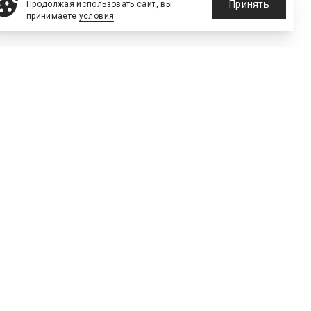
Принять
Продолжая использовать сайт, вы
принимаете
условия
.
е сооружения
тинг
Технологии
Голос рынка
1421