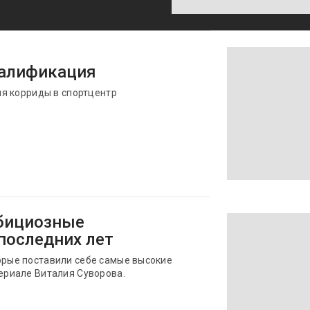
валификация
для корриды в спортцентр
мбициозные
последних лет
торые поставили себе самые высокие
териале Виталия Суворова.