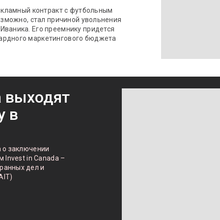
рекламный контракт с футбольным
возможно, стал причиной увольнения
Иваника. Его преемнику придется
ардного маркетингового бюджета
а выходят
у в
а о заключении
 Invest in Canada –
ранных дел и
AIT)