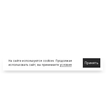
На сайте используются cookies. Продолжая
Принять
использовать сайт, вы принимаете
условия
.
Новости
Бизнес-клуб
О холдинге
Команда