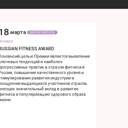
18
марта
ЗАКОНЧИЛОСЬ
ПРЕМИЯ
RUSSIAN FITNESS AWARD
Основноий целью Премии является выявление
ключевых тенденций и наиболее
прогрессивных практик в отрасли фитнеса в
России, повышение качественного уровня и
стимулирования развития индустрии и
поощрении выдающихся участников отрасли,
внесших значительный̆ вклад в развитие
фитнеса и популяризацию здорового образа
жизни.