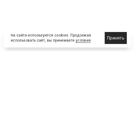
На сайте используются cookies. Продолжая
Принять
использовать сайт, вы принимаете
условия
.
Назначения и отставки
Выставки и конференции
Новости партнеров
Право
Спортивные сооружения
Соглашения и сделки
Спортивные мероприятия
Образование и карьера