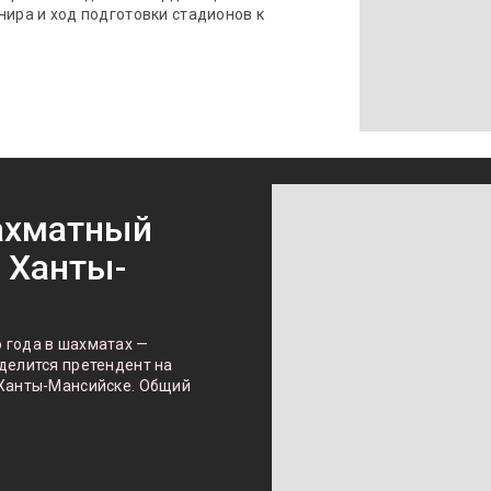
нира и ход подготовки стадионов к
ахматный
 Ханты-
 года в шахматах —
делится претендент на
 Ханты-Мансийске. Общий