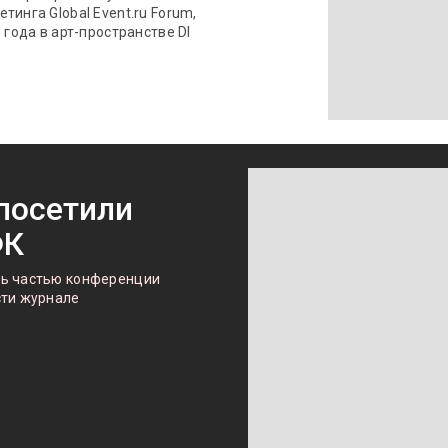
инга Global Event.ru Forum,
 года в арт-пространстве DI
посетили
ФК
ть частью конференции
сти журнале