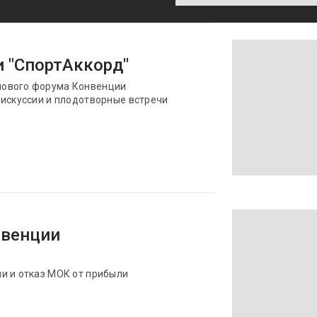
и "СпортАккорд"
лового форума Конвенции
дискуссии и плодотворные встречи
нвенции
и и отказ МОК от прибыли