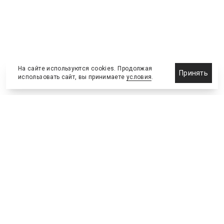
На сайте используются cookies. Продолжая
Принять
использовать сайт, вы принимаете
условия
.
Назначения и отставки
Выставки и конференции
Новости партнеров
Право
Спортивные сооружения
Соглашения и сделки
Спортивные мероприятия
Образование и карьера