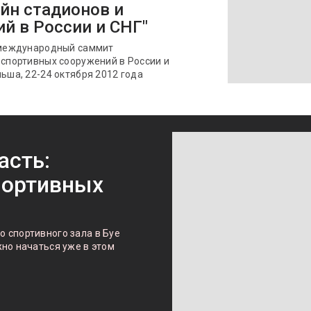
айн стадионов и
й в России и СНГ"
й международный саммит
 спортивных сооружений в России и
льша, 22-24 октября 2012 года
асть:
портивных
 спортивного зала в Буе
но начаться уже в этом