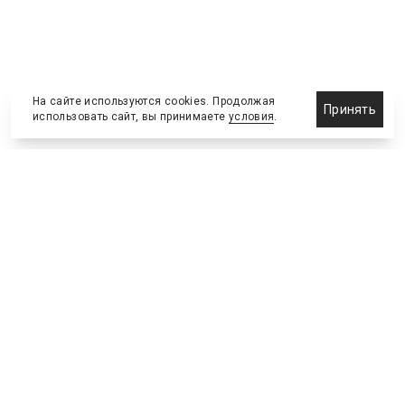
На сайте используются cookies. Продолжая
Принять
использовать сайт, вы принимаете
условия
.
Назначения и отставки
Выставки и конференции
Новости партнеров
Право
Спортивные сооружения
Соглашения и сделки
Спортивные мероприятия
Образование и карьера