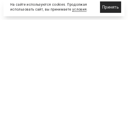
На сайте используются cookies. Продолжая
Принять
использовать сайт, вы принимаете
условия
.
Новости
Бизнес-клуб
О холдинге
Команда
NEW
№2, ИЮНЬ 2026
№64 ИЮНЬ
Телефон редакции
:
+7 (495) 773-78-57
Москва, Академика Ильюшина, 4, к.2, оф.93
info@s-bc.ru
Новости спортивной и деловой индустрии «Спорт Бизнес
Консалтинг». Свидетельство СМИ ЭЛ № ФС77-47450.