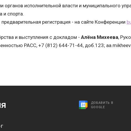
и органов исполнительной власти и муниципального упр
а и спорта.
и предварительная регистрация - на сайте Конференции
b
ёрства и выступления с докладом -
Алёна Михеева
, Рук
нностью РАСС, +7 (812) 644-71-44, доб.123; aa.mikheev
я
ДОБАВИТЬ В
GOOGLE
рг