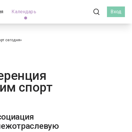
ия
Календарь
Вход
рт сегодня»
еренция
оим спорт
социация
межотраслевую