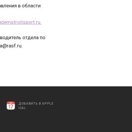
авления в области
udemstroitsport.ru.
оводитель отдела по
a@rasf.ru.
ДОБАВИТЬ В APPLE
ICAL