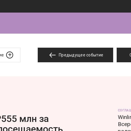
ие
Предыдущее событие
СОГЛА
555 млн за
Winl
Всер
 посещаемость