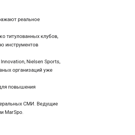
ражают реальное
ко титулованных клубов,
ию инструментов
nnovation, Nielsen Sports,
тивных организаций уже
 для повышения
деральных СМИ. Ведущие
и MarSpo.