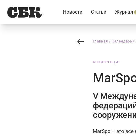
Новости
Статьи
Журнал
Главная
/
Календарь
/
КОНФЕРЕНЦИЯ
MarSp
V Междуна
федераций,
сооружен
MarSpo – это все