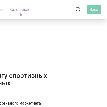
ия
Календарь
Вход
гу спортивных
вных
ортивного маркетинга