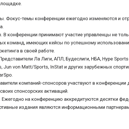
площадке.
ы. Фокус-темы конференции ежегодно изменяются и от
а.
. В конференции принимают участие управленцы не толь
ных команд, имеющих кейсы по успешному использован
кетинга в своей работе.
редставители Ла Лиги, АПЛ, Будеслиги, НБА, Hype Sports I
s, Jun von Matt/Sports, InStat и других зарубежных спор
arSpo.
авители компаний-спонсоров участвуют в конференции
своих спонсорских активаций.
. Ежегодно на конференцию аккредитуются десятки фе
ртивные издания являются информационными партнерам