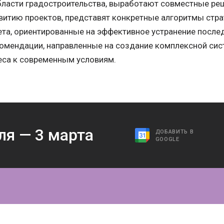
бласти градостроительства, выработают совместные реш
итию проектов, представят конкретные алгоритмы стра
ета, ориентированные на эффективное устранение после
комендации, направленные на создание комплексной си
еса к современным условиям.
ля —
3
марта
ДОБАВИТЬ В
GOOGLE