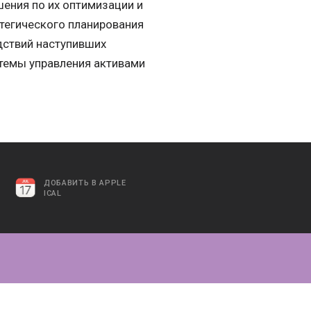
ения по их оптимизации и
тегического планирования
дствий наступивших
стемы управления активами
ДОБАВИТЬ В APPLE
ICAL