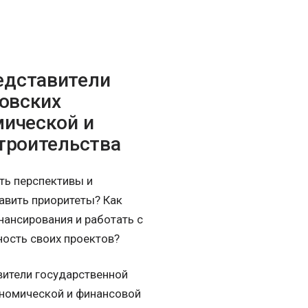
едставители
ковских
мической и
троительства
ть перспективы и
авить приоритеты? Как
нансирования и работать с
ность своих проектов?
вители государственной
ономической и финансовой