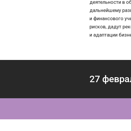
деятельности в о
дальнейшему разв
и финансового уч
рисков, дадут ре
и адаптации бизн
27
февра