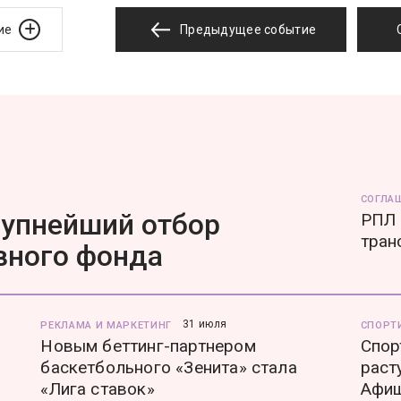
ие
Предыдущее событие
СОГЛА
рупнейший отбор
РПЛ 
тран
вного фонда
31 июля
РЕКЛАМА И МАРКЕТИНГ
СПОРТ
Новым беттинг-партнером
Спор
баскетбольного «Зенита» стала
раст
«Лига ставок»
Афи