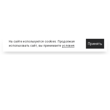
На сайте используются cookies. Продолжая
Принять
использовать сайт, вы принимаете
условия
.
Новости
Бизнес-клуб
О холдинге
Команда
NEW
№2, ИЮНЬ 2026
№64 ИЮНЬ