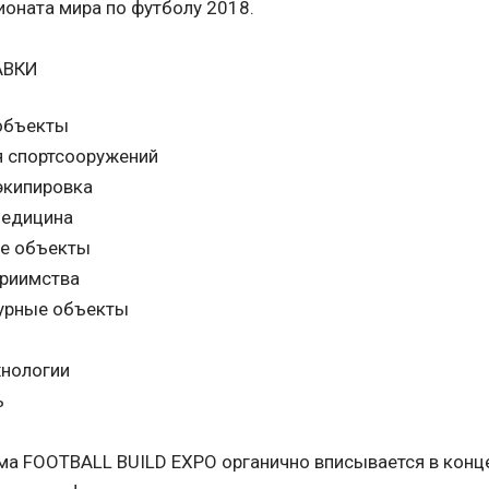
оната мира по футболу 2018.
АВКИ
объекты
я спортсооружений
экипировка
медицина
ие объекты
приимства
урные объекты
хнологии
ь
ма FOOTBALL BUILD EXPO органично вписывается в конц