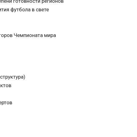
епени готовности регионов
тия футбола в свете
торов Чемпионата мира
структура)
актов
ертов