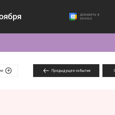
оября
ДОБАВИТЬ В
GOOGLE
ие
Предыдущее событие