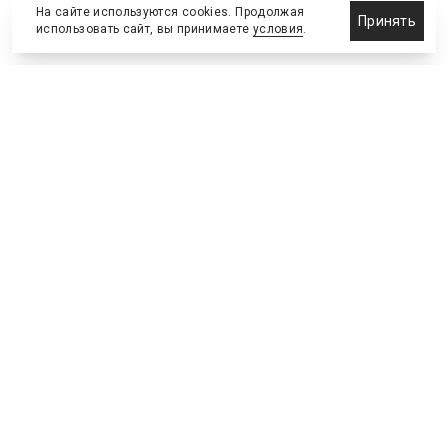
На сайте используются cookies. Продолжая
Принять
использовать сайт, вы принимаете
условия
.
Новости
Бизнес-клуб
О холдинге
Команда
NEW
№2, ИЮНЬ 2026
№64 ИЮНЬ
Телефон редакции
:
+7 (495) 773-78-57
Москва, Академика Ильюшина, 4, к.2, оф.93
info@s-bc.ru
Новости спортивной и деловой индустрии «Спорт Бизнес
Консалтинг». Свидетельство СМИ ЭЛ № ФС77-47450.