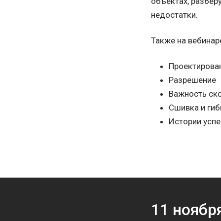
объектах, разбер
недостатки.
Также на вебинар
Проектирова
Разрешение
Важность ск
Сшивка и ги
Истории успе
11
ноябр