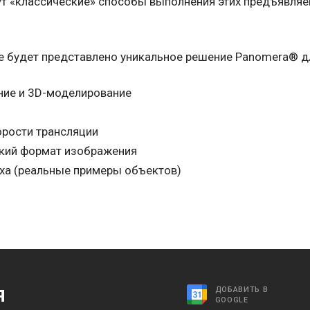
ут «классические» способы выполнения этих предъявляе
е будет представлено уникальное решение Panomera® д
ние и 3D-моделирование
орости трансляции
бкий формат изображения
ха (реальные примеры объектов)
я
ДОБАВИТЬ В
GOOGLE