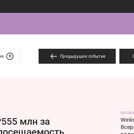
ие
Предыдущее событие
СОГЛА
555 млн за
Winl
Всер
 посещаемость