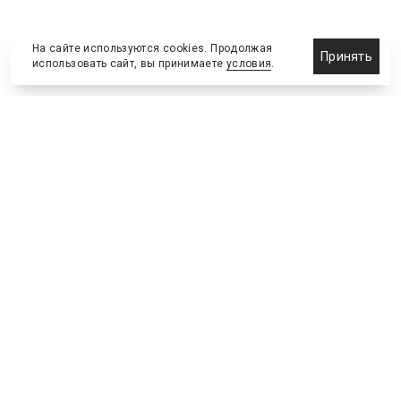
На сайте используются cookies. Продолжая
Принять
использовать сайт, вы принимаете
условия
.
Новости
Бизнес-клуб
О холдинге
Команда
NEW
№2, ИЮНЬ 2026
№64 ИЮНЬ
Телефон редакции
:
+7 (495) 773-78-57
Москва, Академика Ильюшина, 4, к.2, оф.93
info@s-bc.ru