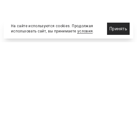
На сайте используются cookies. Продолжая
Принять
использовать сайт, вы принимаете
условия
.
Новости
Бизнес-клуб
О холдинге
Команда
NEW
№2, ИЮНЬ 2026
№64 ИЮНЬ
Телефон редакции
:
+7 (495) 773-78-57
Москва, Академика Ильюшина, 4, к.2, оф.93