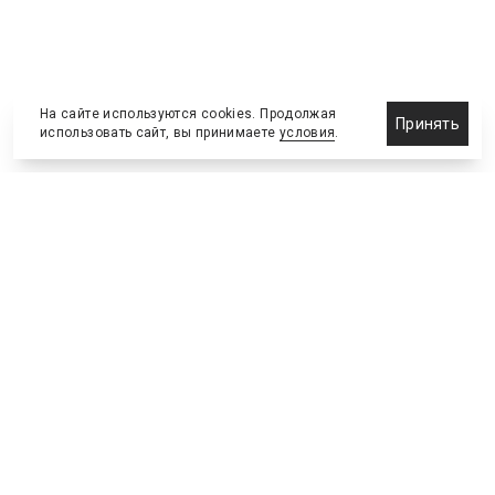
На сайте используются cookies. Продолжая
Принять
использовать сайт, вы принимаете
условия
.
Новости
Бизнес-клуб
О холдинге
Команда
NEW
№2, ИЮНЬ 2026
№64 ИЮНЬ
Телефон редакции
:
+7 (495) 773-78-57