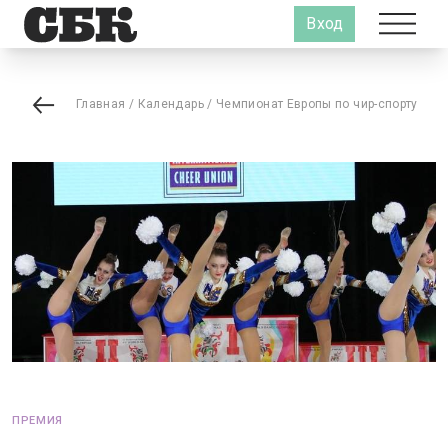
Вход
Главная
/
Календарь
/
Чемпионат Европы по чир-спорту
ПРЕМИЯ