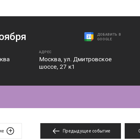
оября
ДОБАВИТЬ В
GOOGLE
АДРЕС
сква
Москва, ул. Дмитровское
шоссе, 27 к1
ие
Предыдущее событие