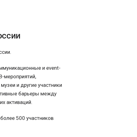
оссии
ссии.
ммуникационные и event-
B-мероприятий,
 музеи и другие участники
кативные барьеры между
их активаций.
я более 500 участников