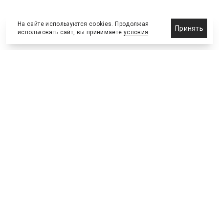
На сайте используются cookies. Продолжая
Принять
использовать сайт, вы принимаете
условия
.
Новости
Бизнес-клуб
О холдинге
Команда
NEW
№2, ИЮНЬ 2026
№64 ИЮНЬ
Телефон редакции
:
+7 (495) 773-78-57
Москва, Академика Ильюшина, 4, к.2, оф.93
info@s-bc.ru