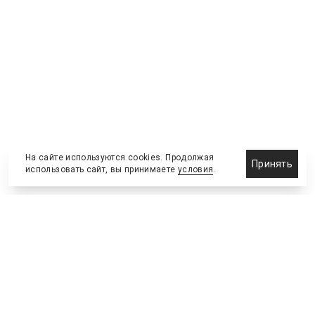
На сайте используются cookies. Продолжая
Принять
использовать сайт, вы принимаете
условия
.
Новости
Бизнес-клуб
О холдинге
Команда