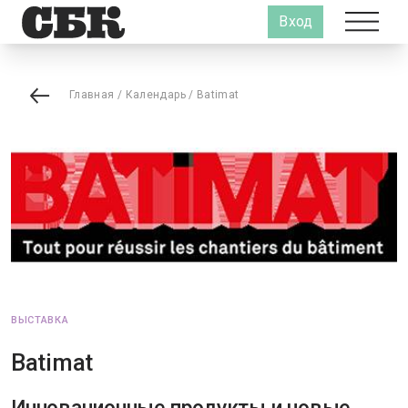
Вход
Главная
/
Календарь
/
Batimat
ВЫСТАВКА
Batimat