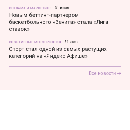
31 июля
РЕКЛАМА И МАРКЕТИНГ
Новым беттинг-партнером
баскетбольного «Зенита» стала «Лига
ставок»
31 июля
СПОРТИВНЫЕ МЕРОПРИЯТИЯ
Спорт стал одной из самых растущих
категорий на «Яндекс Афише»
Все новости