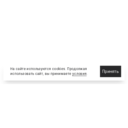
На сайте используются cookies. Продолжая
Принять
использовать сайт, вы принимаете
условия
.
Новости
Бизнес-клуб
О холдинге
Команда