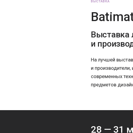
ВЫСТАВКА
Batimat
Выставка 
и произво
На лучшей выстав
и производители,
современных техн
предметов дизайн
28 —
31
м