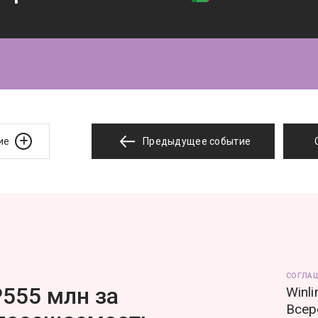
ие
Предыдущее событие
СОГЛА
555 млн за
Winl
Всер