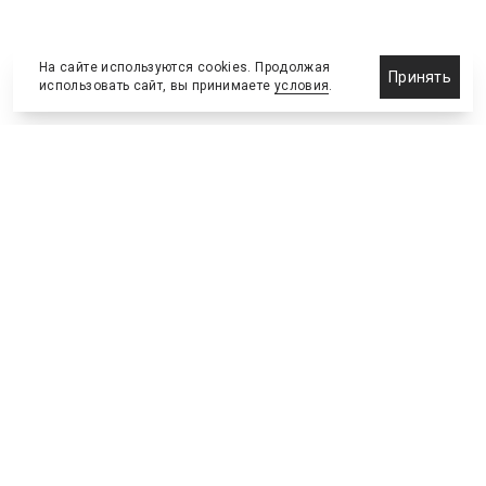
На сайте используются cookies. Продолжая
Принять
использовать сайт, вы принимаете
условия
.
Новости
Бизнес-клуб
О холдинге
Команда
NEW
№2, ИЮНЬ 2026
№64 ИЮНЬ
Телефон редакции
:
+7 (495) 773-78-57
Москва, Академика Ильюшина, 4, к.2, оф.93
info@s-bc.ru