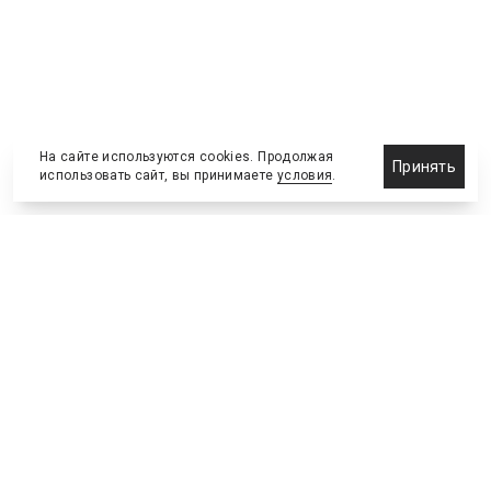
На сайте используются cookies. Продолжая
Принять
использовать сайт, вы принимаете
условия
.
Новости
Бизнес-клуб
О холдинге
Команда
NEW
№2, ИЮНЬ 2026
№64 ИЮНЬ