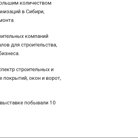
 большим количеством
анизаций в Сибири,
монта.
роительных компаний
лов для строительства,
бизнеса.
спектр строительных и
 покрытий, окон и ворот,
а выставке побывали 10