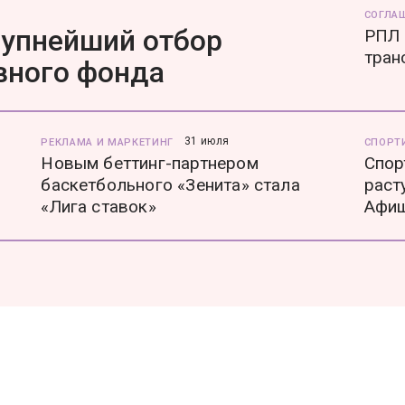
СОГЛА
рупнейший отбор
РПЛ 
тран
вного фонда
31 июля
РЕКЛАМА И МАРКЕТИНГ
СПОРТ
Новым беттинг-партнером
Спор
баскетбольного «Зенита» стала
раст
«Лига ставок»
Афи