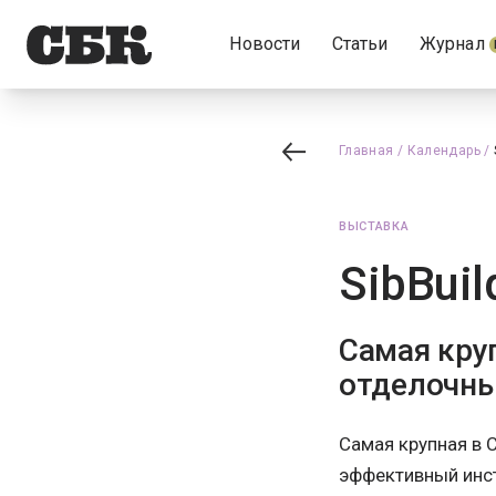
Новости
Статьи
Журнал
Главная
/
Календарь
/
ВЫСТАВКА
SibBuil
Самая кру
отделочны
Самая крупная в 
эффективный инст