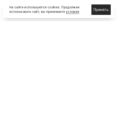
На сайте используются cookies. Продолжая
Принять
использовать сайт, вы принимаете
условия
.
Новости
Бизнес-клуб
О холдинге
Команда
NEW
№2, ИЮНЬ 2026
№64 ИЮНЬ
Телефон редакции
:
+7 (495) 773-78-57
Москва, Академика Ильюшина, 4, к.2, оф.93
info@s-bc.ru
Новости спортивной и деловой индустрии «Спорт Бизнес