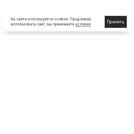
На сайте используются cookies. Продолжая
Принять
использовать сайт, вы принимаете
условия
.
Новости
Бизнес-клуб
О холдинге
Команда
NEW
№2, ИЮНЬ 2026
№64 ИЮНЬ
Телефон редакции
:
+7 (495) 773-78-57
Москва, Академика Ильюшина, 4, к.2, оф.93
info@s-bc.ru