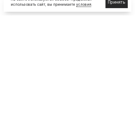
Принять
использовать сайт, вы принимаете
условия
.
Новости
Бизнес-клуб
О холдинге
Команда
NEW
№2, ИЮНЬ 2026
№64 ИЮНЬ
Телефон редакции
:
+7 (495) 773-78-57
Москва, Академика Ильюшина, 4, к.2, оф.93
info@s-bc.ru
Новости спортивной и деловой индустрии «Спорт Бизнес
Консалтинг». Свидетельство СМИ ЭЛ № ФС77-47450.
Главный редактор Елена Савраева.
Правовая информация
.