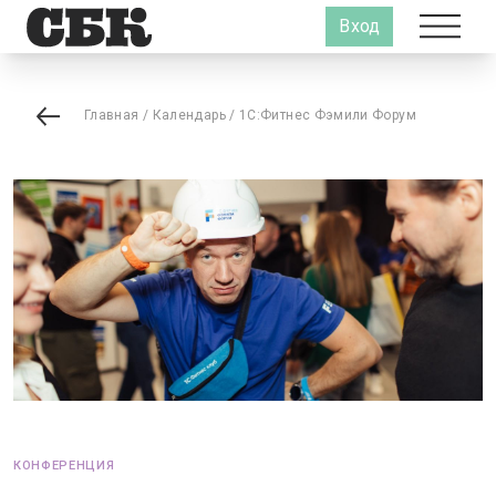
Вход
Главная
/
Календарь
/
1С:Фитнес Фэмили Форум
КОНФЕРЕНЦИЯ