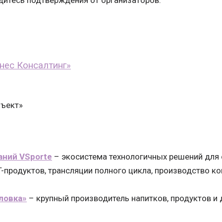
итесь подтверждения от организаторов.
знес Консалтинг»
ъект»
аний VSporte
– экосистема технологичных решений для 
T-продуктов, трансляции полного цикла, производство ко
ловка»
– крупный производитель напитков, продуктов и 