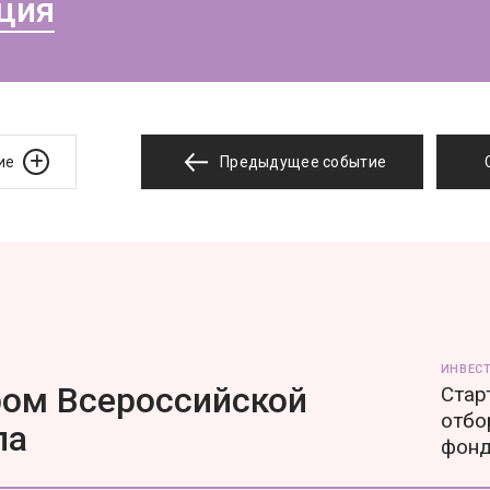
ция
ие
Предыдущее событие
ИНВЕС
ором Всероссийской
Стар
отбо
ла
фон