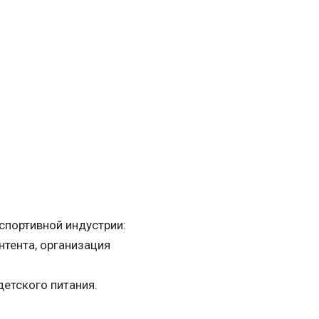
спортивной индустрии:
нтента, организация
детского питания.