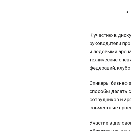
К участию в диск
руководители про
и ледовыми арена
технические спец
федераций, клубов
Спикеры бизнес-з
способы делать с
сотрудников и ар
совместные проек
Участие в делово